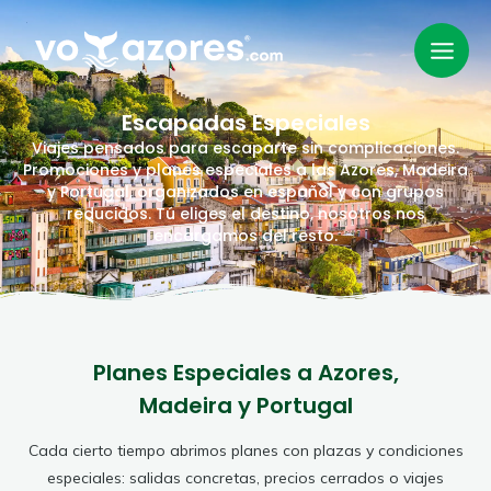
Escapadas Especiales
Viajes pensados para escaparte sin complicaciones.
Promociones y planes especiales a las Azores, Madeira
y Portugal, organizados en español y con grupos
reducidos. Tú eliges el destino, nosotros nos
encargamos del resto.
Planes Especiales a Azores,
Madeira y Portugal
Cada cierto tiempo abrimos planes con plazas y condiciones
especiales: salidas concretas, precios cerrados o viajes