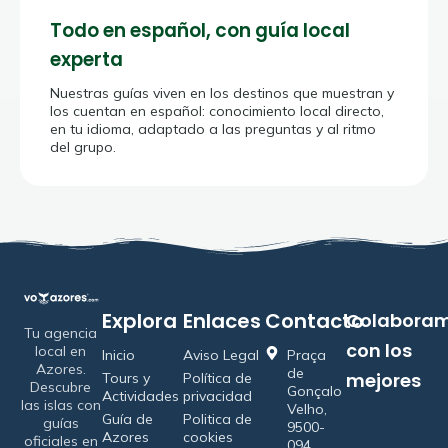
Todo en español, con guía local
experta
Nuestras guías viven en los destinos que muestran y
los cuentan en español: conocimiento local directo,
en tu idioma, adaptado a las preguntas y al ritmo
del grupo.
Explora
Enlaces
Contacto
Colabora
Tu agencia
con los
local en
Inicio
Aviso Legal
Praça
Azores.
de
mejores
Tours y
Política de
Descubre
Gonçalo
Actividades
privacidad
las islas con
Velho,
Guía de
Politica de
guías
9500-
Azores
cookies
oficiales en
094