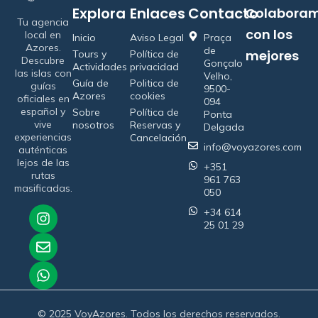
Explora
Enlaces
Contacto
Colabora
Tu agencia
con los
local en
Inicio
Aviso Legal
Praça
Azores.
de
mejores
Tours y
Política de
Descubre
Gonçalo
Actividades
privacidad
las islas con
Velho,
Guía de
Politica de
guías
9500-
Azores
cookies
oficiales en
094
español y
Sobre
Política de
Ponta
vive
nosotros
Reservas y
Delgada
experiencias
Cancelación
info@voyazores.com
auténticas
lejos de las
+351
rutas
961 763
masificadas.
050
+34 614
25 01 29
© 2025 VoyAzores. Todos los derechos reservados.