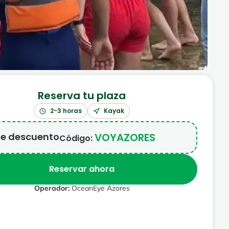
Reserva tu plaza
2-3 horas
Kayak
e descuento
VOYAZORES
Código:
Reservar ahora
Operador:
OceanEye Azores